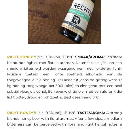
RIGHT HONEY?!
(alc. 9.5% vol), IBU:26.
SMAAK/AROMA:
Een sterk
blond honingbier met florale aroma's. Na enkele slokjes kan een
medium bitterheid worden waargenomen met florale en licht-
kruidige toetsen, een lichte zoetheid afkomstig van de
toegevoegde lokale honing uit Hasselt (tijdens de gisting werd 17
kg honing toegevoegd per 500L bier) en eindigend met een heel
subtiel vleugje alcohol. Een evenwichtig bier met een afdronk die
licht bitter, droog en lichtzoet is. Best geserveerd 8°C.
RIGHT HONEY?!
(alc. 9.5% vol), IBU:26.
TASTE/AROMA:
A strong
blonde honey beer with floral aromas. After a few sips, a medium
bitterness can be perceived with floral and light herbal notes, a