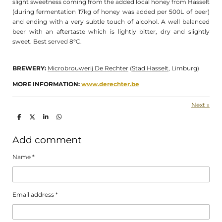
slight sweetness coming from the added local honey from Hasselt
(during fermentation 17kg of honey was added per 500L of beer)
and ending with a very subtle touch of alcohol. A well balanced
beer with an aftertaste which is lightly bitter, dry and slightly
sweet. Best served 8°C.
BREWERY:
Microbrouwerij De Rechter
(
Stad Hasselt
, Limburg)
MORE INFORMATION:
www.derechter
.be
Next
»
S
S
S
S
h
h
h
h
a
a
a
a
r
r
r
r
Add comment
e
e
e
e
Name *
Email address *