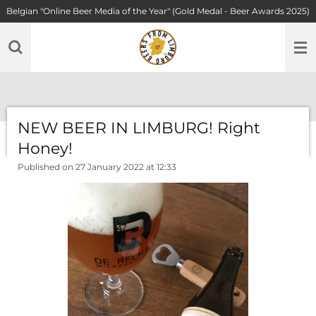
Belgian "Online Beer Media of the Year" (Gold Medal - Beer Awards 2025)
Skip
to
main
content
NEW BEER IN LIMBURG! Right
Honey!
Published on 27 January 2022 at 12:33