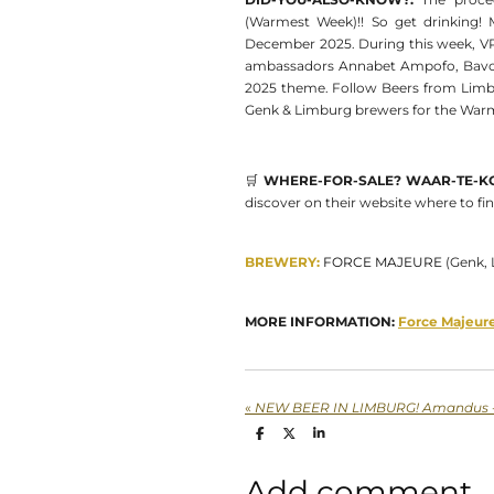
(Warmest Week)!! So get drinking! 
December 2025. During this week, V
ambassadors Annabet Ampofo, Bavo Mor
2025 theme. Follow Beers from Limbur
Genk & Limburg brewers for the War
🛒
WHERE-FOR-SALE? WAAR-TE-K
discover on their website where to f
BREWERY:
FORCE MAJEURE
(Genk,
MORE INFORMATION:
Force Majeur
«
NEW BEER IN LIMBURG! Amandus - 
S
S
S
h
h
h
a
a
a
r
r
r
Add comment
e
e
e