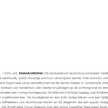
. < 0.5% vol).
SMAAK/AROMA:
Dit donkerblond alcoholvrij winterbier heef
je aanhoudt; zoete moutige aroma’s verschijnen samen met aroma’s va
kere hopsmaak zal je verwelkomen bij de eerste slokjes in combinatie me
le toetsen van kardemon, een beetje kruidnagel op de achtergrond en ee
e bovendien een romig mondgevoel. De afdronk is lichtjes hoppig, wat ik lekke
n traditioneel bier. De kruidigheid en een licht zoetje blijven ook een tijdj
 de liefhebbers van alcoholvrije bieren en bij diegenen die een pauze nodi
Tip! Proef deze Force Majeure met een echte Hasseltse Speculaas! Must