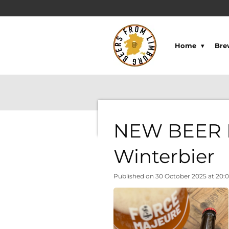
Skip
to
main
content
Home
Bre
NEW BEER I
Winterbier
Published on 30 October 2025 at 20: