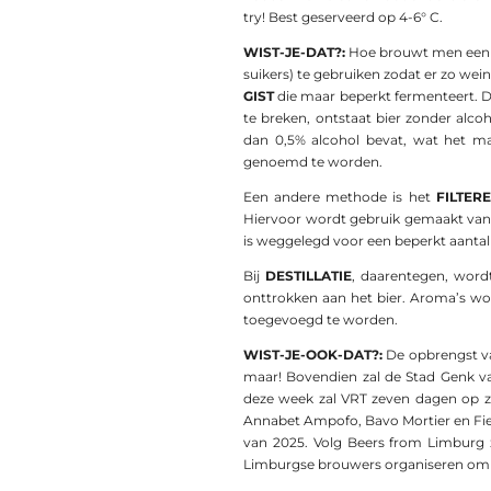
try! Best geserveerd op 4-6° C.
WIST-JE-DAT?:
Hoe brouwt men een a
suikers) te gebruiken zodat er zo we
GIST
die maar beperkt fermenteert. Do
te breken, ontstaat bier zonder alcoh
dan 0,5% alcohol bevat, wat het m
genoemd te worden.
Een andere methode is het
FILTER
Hiervoor wordt gebruik gemaakt va
is weggelegd voor een beperkt aantal
Bij
DESTILLATIE
, daarentegen, word
onttrokken aan het bier. Aroma’s wo
toegevoegd te worden.
WIST-JE-OOK-DAT?:
De opbrengst 
maar! Bovendien zal de Stad Genk v
deze week zal VRT zeven dagen op 
Annabet Ampofo, Bavo Mortier en Fie
van 2025. Volg Beers from Limburg zo
Limburgse brouwers organiseren om 