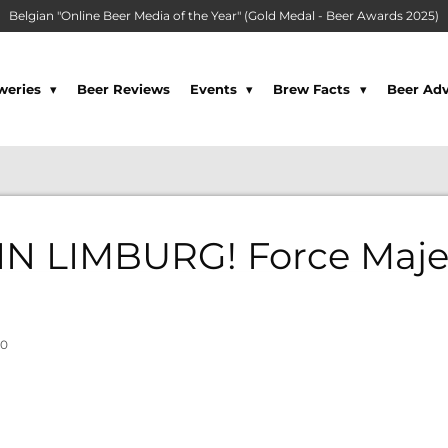
Belgian "Online Beer Media of the Year" (Gold Medal - Beer Awards 2025)
weries
Beer Reviews
Events
Brew Facts
Beer Adv
N LIMBURG! Force Maje
00