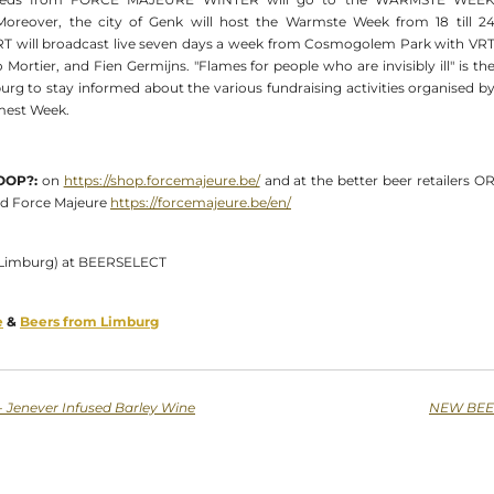
Moreover, the city of Genk will host the Warmste Week from 18 till 2
RT will broadcast live seven days a week from Cosmogolem Park with VR
tier, and Fien Germijns. "Flames for people who are invisibly ill" is th
g to stay informed about the various fundraising activities organised b
mest Week.
OOP?:
on
https://shop.forcemajeure.be/
and at the better beer retailers O
ind Force Majeure
https://forcemajeure.be/en/
 Limburg) at BEERSELECT
e
&
Beers from Limburg
Jenever Infused Barley Wine
NEW BEER