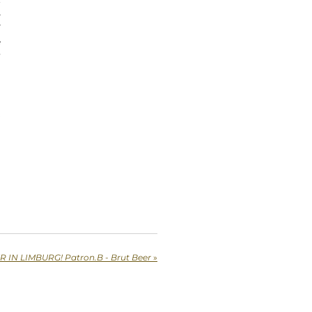
4
T
e
y
R
 IN LIMBURG! Patron.B - Brut Beer
»