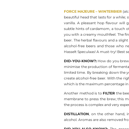
FORCE MAJEURE – WINTERBIER
(alc
beautiful head that lasts for a whi
vanilla. A pleasant hop flavour will
subtle hints of cardamom, a touch of 
you with a creamy mouthfeel. The finish
beer. The herbal flavours and a slight
alcohol-free beers and those who nee
Hasselt Speculaas! A must-try! Best s
DID-YOU-KNOW?:
How do you brew al
minimise the production of fermenta
limited time. By breaking down the ye
create alcohol-free beer. With the rig
which is the maximum percentage in 
Another method is to
FILTER
the beer
membrane to press the brew; this me
the process is complex and very expe
DISTILLATION
, on the other hand, i
alcohol. Aromas are also removed fro
DID-YOU-ALSO-KNOW?:
The proce