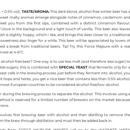
. < 0.5% vol).
TASTE/AROMA:
This dark blond, alcohol-free winter beer has 
le; sweet malty aromas emerge alongside notes of cinnamon, cardamom an
 greet you from the first sips, combined with a distinct cinnamon flavour
clove in the background and a light touch of vanilla. This beer also leave
 is slightly hoppy, which I like, and brings this beer closer to a traditiona
 sweetness also linger for a while. This beer will be appreciated by lovers o
d a break from traditional beers. Tip! Try this Force Majeure with a rea
erved at 4-6°C.
cohol-free beer? One way is to use less malt (and therefore less sugar) t
ble sugars; this is combined with
SPECIAL YEAST
that ferments only for 
ast cells in the brewing process just before they ferment into alcohol, yo
ht hops and herbs, you get a nice beer that contains less than 0.5% alcohol
most European countries to be considered alcohol-free/low-alcohol.
 during the brewing process to separate the alcohol. This involves using 
thod is reserved for a limited number of brewers on the market becaus
nsive.
nvolves first brewing beer with alcohol and then distilling to remove th
m the brew through distillation and must then be added back in.
eds from FORCE MAJEURE WINTER will go to the WARMSTE WEE