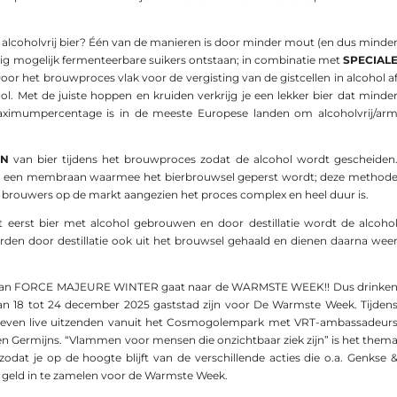
lcoholvrij bier? Één van de manieren is door minder mout (en dus minde
inig mogelijk fermenteerbare suikers ontstaan; in combinatie met
SPECIAL
or het brouwproces vlak voor de vergisting van de gistcellen in alcohol a
ol. Met de juiste hoppen en kruiden verkrijg je een lekker bier dat minde
aximumpercentage is in de meeste Europese landen om alcoholvrij/ar
EN
van bier tijdens het brouwproces zodat de alcohol wordt gescheiden
n een membraan waarmee het bierbrouwsel geperst wordt; deze method
 brouwers op de markt aangezien het proces complex en heel duur is.
t eerst bier met alcohol gebrouwen en door destillatie wordt de alcoho
rden door destillatie ook uit het brouwsel gehaald en dienen daarna wee
van FORCE MAJEURE WINTER gaat naar de WARMSTE WEEK!! Dus drinke
an 18 tot 24 december 2025 gaststad zijn voor De Warmste Week. Tijden
zeven live uitzenden vanuit het Cosmogolempark met VRT-ambassadeur
n Germijns. “Vlammen voor mensen die onzichtbaar ziek zijn” is het them
dat je op de hoogte blijft van de verschillende acties die o.a. Genkse 
geld in te zamelen voor de Warmste Week.