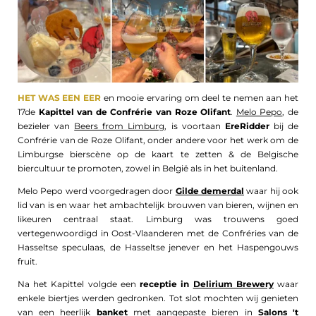
HET WAS EEN EER
en mooie ervaring om deel te nemen aan het
17de
Kapittel van de Confrérie van Roze Olifant
.
Melo Pepo
, de
bezieler van
Beers from Limburg
, is voortaan
EreRidder
bij de
Confrérie van de Roze Olifant, onder andere voor het werk om de
Limburgse bierscène op de kaart te zetten & de Belgische
biercultuur te promoten, zowel in België als in het buitenland.
Melo Pepo werd
voorgedragen door
Gilde demerdal
waar hij ook
lid van is en waar het ambachtelijk brouwen van bieren, wijnen en
likeuren centraal staat. Limburg was trouwens goed
vertegenwoordigd in Oost-Vlaanderen met de Confréries van de
Hasseltse speculaas, de Hasseltse jenever en het Haspengouws
fruit.
Na het Kapittel volgde een
receptie in
Delirium Brewery
waar
enkele biertjes werden gedronken. Tot slot mochten wij genieten
van een heerlijk
banket
met aangepaste bieren in
Salons 't