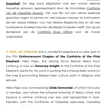
Groenhof
.
De dag werd afgesloten met een mooie selectie
Hasseltse jenevers, gepresenteerd door de Koninklijke
Confrérie
van de Hasseltse Jenever
. Het was fijn om een aantal bekende
gezichten tegen te komen en veel nieuwe mensen te ontmoeten
die een passie hebben voor het lekkere Belgische bier en de vele
kwalitatieve streekproducten die België te bieden heeft. Een grote
dankjewel aan de
Confrérie Roze Olifant
voor de mooie
organisatie!
IT WAS AN HONOUR
and a wonderful experience to take part in
the 17th
Enthronement Chapter of the Confrérie of the Pink
Elephant.
Melo Pepo, the driving force behind Beers from
Limburg, is now an
Honorary Knight
at the Confrérie of the Pink
Elephant, partly for his work in putting the Limburg beer scene on
the map & promoting Belgian beer culture, both in Belgium and
abroad.
Melo Pepo was nominated by
Gilde Demerdal
, of which he is also
a member, and where the artisanal brewing of beers, wines and
liqueurs is central. Limburg was also well represented in East-
Flanders with the Confréries of Hasseltse speculaas, Hasseltse