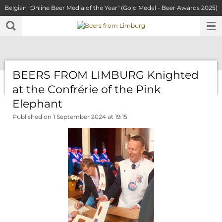
Belgian "Online Beer Media of the Year" (Gold Medal - Beer Awards 2025)
Skip
to
main
content
BEERS FROM LIMBURG Knighted
at the Confrérie of the Pink
Elephant
Published on 1 September 2024 at 19:15