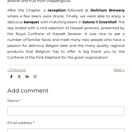
jenever and fruit from Haspengouw.
After the Chapter, a
reception
followed at
Delirium Brewery
where a few beers were drunk. Finally, we were able to enjoy a
delicious
banquet
with matching beers in
Salons 't Groenhof.
The
day ended with a nice selection of Hasselt jenevers, presented by
the Royal Confrerie of Hasselt Jenever. It was nice to see a
number of familiar faces and meet many new people who have a
passion for delicious Belgian beer and the many quality regional
products that Belgium has to offer. A big thank you to the
Confrerie of the Pink Elephant for the great organisation!
«
Previous
Next
»
S
S
S
S
h
h
h
h
a
a
a
a
r
r
r
r
Add comment
e
e
e
e
Name *
Email address *