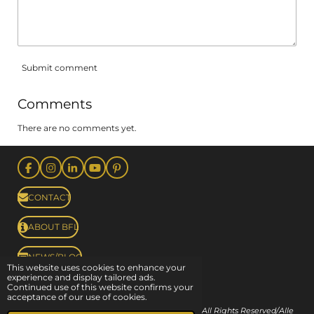
Submit comment
Comments
There are no comments yet.
F
I
L
Y
P
a
n
i
o
i
c
s
n
u
n
CONTACT
e
t
k
T
t
b
a
e
u
e
o
g
d
b
r
ABOUT BFL
o
r
I
e
e
k
a
n
s
m
t
NEWS/BLOG
This website uses cookies to enhance your
experience and display tailored ads.
Continued use of this website confirms your
acceptance of our use of cookies.
Powered by
Melo Pepo
© Copyright 2022-2026 Beers from Limburg
-
All Rights Reserved/Alle