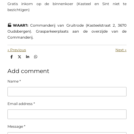
Gratis inkom op de binnenkoer (Kasteel en Sint niet te
bezichtigen)
🏭WAAR?:
Commanderij van Gruitrode (Kasteelstraat 2, 3670
Oudsbergen). Grasparkeerplaats aan de overzijde van de
Commanderij.
«
Previous
Next
»
S
S
S
S
h
h
h
h
a
a
a
a
r
r
r
r
Add comment
e
e
e
e
Name *
Email address *
Message *