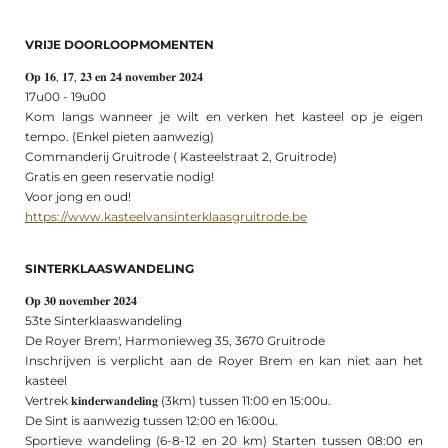
VRIJE DOORLOOPMOMENTEN
𝐎𝐩 𝟏𝟔, 𝟏𝟕, 𝟐𝟑 𝐞𝐧 𝟐𝟒 𝐧𝐨𝐯𝐞𝐦𝐛𝐞𝐫 𝟐𝟎𝟐𝟒
17u00 - 19u00
Kom langs wanneer je wilt en verken het kasteel op je eigen
tempo. (Enkel pieten aanwezig)
​​Commanderij Gruitrode ( Kasteelstraat 2, Gruitrode)
Gratis en geen reservatie nodig!
Voor jong en oud!
https://www.kasteelvansinterklaasgruitrode.be
SINTERKLAASWANDELING
𝐎𝐩 𝟑𝟎 𝐧𝐨𝐯𝐞𝐦𝐛𝐞𝐫 𝟐𝟎𝟐𝟒
53te Sinterklaaswandeling
De Royer Brem', Harmonieweg 35, 3670 Gruitrode
Inschrijven is verplicht aan de Royer Brem en kan niet aan het
kasteel
Vertrek 𝐤𝐢𝐧𝐝𝐞𝐫𝐰𝐚𝐧𝐝𝐞𝐥𝐢𝐧𝐠 (3km) tussen 11:00 en 15:00u.
De Sint is aanwezig tussen 12:00 en 16:00u.
Sportieve wandeling (6-8-12 en 20 km) Starten tussen 08:00 en