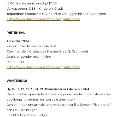
15:00, laatste aankomsttijd 17:00
Volwassenen: € 1,5 - Kinderen: Gratis
Tegoedbon Snoepzak: € 3, enkel te verkrijgen bij de Royer Brem.
https://www.kasteelvansinterklaasgruitrode.be
PIETENBAL
𝟏 𝐝𝐞𝐜𝐞𝐦𝐛𝐞𝐫 𝟐𝟎𝟐𝟒
kinderfuif in de verwarmde tent
Commanderij Gruitrode ( Kasteelstraat 2, Gruitrode)
Gratis en zonder Inschrijving
14.00 - 16.00
https://www.kasteelvansinterklaasgruitrode.be
WINTERBAR
𝐎𝐩 𝟏𝟓, 𝟏𝟔, 𝟏𝟕, 𝟐𝟐, 𝟐𝟑, 𝟐𝟒, 𝟐𝟗, 𝟑𝟎 𝗻𝗼𝘃𝗲𝗺𝗯𝗲𝗿 𝐞𝐧 𝟏 𝐝𝐞𝐜𝐞𝐦𝐛𝐞𝐫 𝟐𝟎𝟐𝟒
De winterbar open tijdens zowel de privé rondleidingen als de vrije
doorloopmomenten en nog vele uren later!
Geniet in de verwarmde tent van een heerlijke Dorser, frisdrank of
een Lekkere burger
10u00 tot de latere uurtjes