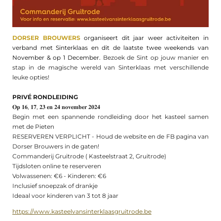
DORSER BROUWERS
organiseert dit jaar weer activiteiten in
verband met Sinterklaas en dit de laatste twee weekends van
November & op 1 December.
Bezoek de Sint op jouw manier en
stap i
n de magische wereld van Sinterklaas met verschillende
leuke opties!
PRIVÉ RONDLEIDING
𝐎𝐩 𝟏𝟔, 𝟏𝟕, 𝟐𝟑 𝐞𝐧 𝟐𝟒 𝐧𝐨𝐯𝐞𝐦𝐛𝐞𝐫 𝟐𝟎𝟐𝟒
Begin met een spannende rondleiding door het kasteel samen
met de Pieten
RESERVEREN VERPLICHT - Houd de website en de FB pagina van
Dorser Brouwers in de gaten!
​​Commanderij Gruitrode ( Kasteelstraat 2, Gruitrode)
Tijdsloten online te reserveren
Volwassenen: €6 - Kinderen: €6
Inclusief snoepzak of drankje
Ideaal voor kinderen van 3 tot 8 jaar
https://www.kasteelvansinterklaasgruitrode.be