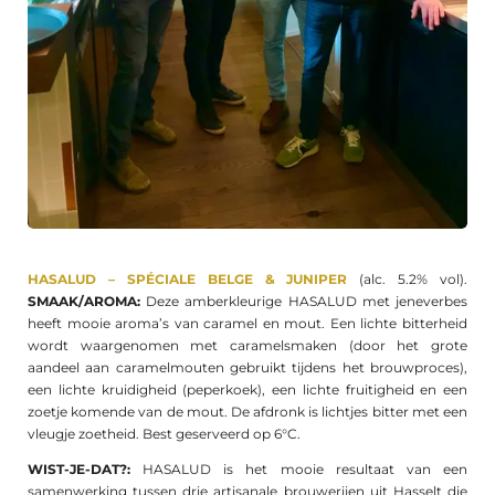
HASALUD – SPÉCIALE BELGE & JUNIPER
(alc. 5.2% vol).
SMAAK/AROMA:
Deze amberkleurige HASALUD met jeneverbes
heeft mooie aroma’s van caramel en mout. Een lichte bitterheid
wordt waargenomen met caramelsmaken (door het grote
aandeel aan caramelmouten gebruikt tijdens het brouwproces),
een lichte kruidigheid (peperkoek), een lichte fruitigheid en een
zoetje komende van de mout. De afdronk is lichtjes bitter met een
vleugje zoetheid. Best geserveerd op 6°C.
WIST-JE-DAT?:
HASALUD is het mooie resultaat van een
samenwerking tussen drie artisanale brouwerijen uit Hasselt die