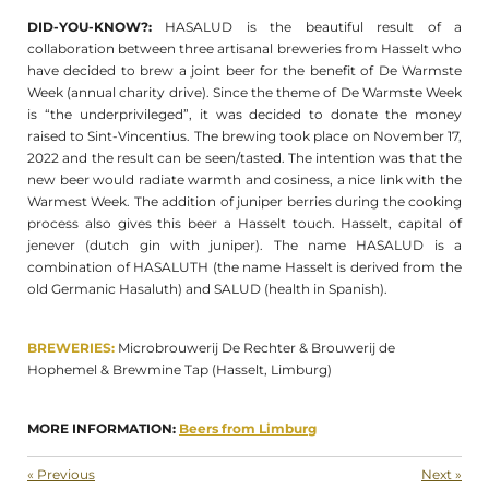
DID-YOU-KNOW?:
HASALUD is the beautiful result of a
collaboration between three artisanal breweries from Hasselt who
have decided to brew a joint beer for the benefit of De Warmste
Week (annual charity drive). Since the theme of De Warmste Week
is “the underprivileged”, it was decided to donate the money
raised to Sint-Vincentius. The brewing took place on November 17,
2022 and the result can be seen/tasted. The intention was that the
new beer would radiate warmth and cosiness, a nice link with the
Warmest Week. The addition of juniper berries during the cooking
process also gives this beer a Hasselt touch. Hasselt, capital of
jenever (dutch gin with juniper).
The name HASALUD is a
combination of HASALUTH (the name Hasselt is derived from the
old Germanic Hasaluth) and SALUD (health in Spanish).
BREWERIES:
Microbrouwerij De Rechter & Brouwerij de
Hophemel & Brewmine Tap (Hasselt, Limburg)
MORE INFORMATION:
Beers from Limburg
«
Previous
Next
»