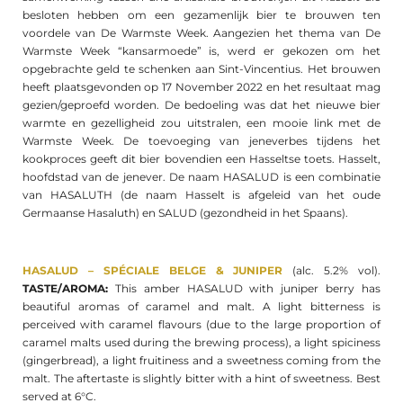
besloten hebben om een gezamenlijk bier te brouwen ten
voordele van De Warmste Week. Aangezien het thema van De
Warmste Week “kansarmoede” is, werd er gekozen om het
opgebrachte geld te schenken aan Sint-Vincentius. Het brouwen
heeft plaatsgevonden op 17 November 2022 en het resultaat mag
gezien/geproefd worden. De bedoeling was dat het nieuwe bier
warmte en gezelligheid zou uitstralen, een mooie link met de
Warmste Week. De toevoeging van jeneverbes tijdens het
kookproces geeft dit bier bovendien een Hasseltse toets. Hasselt,
hoofdstad van de jenever.
De naam HASALUD is een combinatie
van HASALUTH (de naam Hasselt is afgeleid van het oude
Germaanse Hasaluth) en SALUD (gezondheid in het Spaans).
HASALUD – SPÉCIALE BELGE & JUNIPER
(alc. 5.2% vol).
TASTE/AROMA:
This amber HASALUD with juniper berry has
beautiful aromas of caramel and malt. A light bitterness is
perceived with caramel flavours (due to the large proportion of
caramel malts used during the brewing process), a light spiciness
(gingerbread), a light fruitiness and a sweetness coming from the
malt. The aftertaste is slightly bitter with a hint of sweetness. Best
served at 6°C.