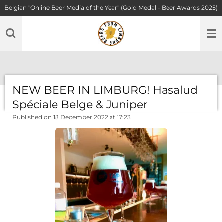
Belgian "Online Beer Media of the Year" (Gold Medal - Beer Awards 2025)
Skip
to
main
content
NEW BEER IN LIMBURG! Hasalud
Spéciale Belge & Juniper
Published on 18 December 2022 at 17:23