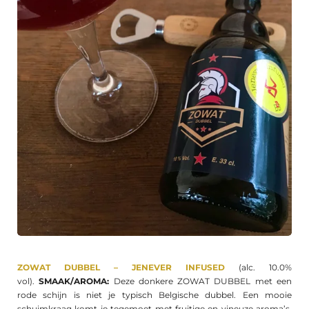
ZOWAT DUBBEL – JENEVER INFUSED
(alc. 10.0%
vol).
SMAAK/AROMA:
Deze donkere ZOWAT DUBBEL met een
rode schijn is niet je typisch Belgische dubbel. Een mooie
schuimkraag komt je tegemoet met fruitige en vineuze aroma’s.