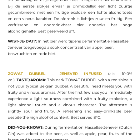
Bij de eerste slokjes ervaar je onmiddellijk een licht zuurtje
gecombineerd met een fruitige explosie, een lichte alcoholtoets
en een vineus karakter. De afdronk is lichtjes zuur en fruitig. Een
verfrissend en doordrinkbaar bier ondanks het hoge
alcoholgehalte. Best geserveerd 8°C.
WIST-JE-DAT?:
In het bier werd tijdens de fermentatie Hasseltse
Jenever toegevoegd alsook concentraat van appel, peer,
bosvruchten en rode biet.
ZOWAT DUBBEL – JENEVER INFUSED
(alc. 10.0%
vol).
TASTE/AROMA:
This dark ZOWAT DUBBEL with a red shine is
not your typical Belgian dubbel. A beautiful head meets you with
fruity and vinous aromas. After the first few sips you immediately
experience a light sourness combined with a fruity explosion, a
light alcohol touch and a vinous character. The aftertaste is
slightly sour and fruity. A refreshing and easy-drinkable beer
despite the high alcohol content. Best served 8°C.
DID-YOU-KNOW?:
During fermentation Hasseltse Jenever (Dutch
Gin) was added to the beer, as well as apple, pear, fruits of the
forest and beetroot concentrate.