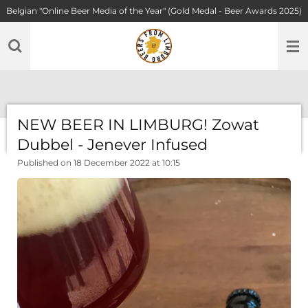
Belgian "Online Beer Media of the Year" (Gold Medal - Beer Awards 2025)
Skip
to
main
content
NEW BEER IN LIMBURG! Zowat
Dubbel - Jenever Infused
Published on 18 December 2022 at 10:15