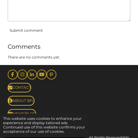
Submit comment
Comments
There are no comments yet.
F
I
L
Y
P
a
n
i
o
i
c
s
n
u
n
CONTACT
e
t
k
T
t
b
a
e
u
e
o
g
d
b
r
ABOUT BFL
o
r
I
e
e
k
a
n
s
m
t
NEWS/BLOG
This website uses cookies to enhance your
experience and display tailored ads.
Continued use of this website confirms your
acceptance of our use of cookies.
Powered by
Melo Pepo
© Copyright 2022-2026 Beers from Limburg
-
All Rights Reserved/Alle