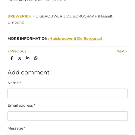
BREWERIES:
HUISBROUWERIJ DE BORGGRAAF (Hasselt,
Limburg)
MORE INFORMATION:
Huisbrouwerij De Borggraaf
«
Previous
Next
»
S
S
S
S
h
h
h
h
a
a
a
a
r
r
r
r
Add comment
e
e
e
e
Name *
Email address *
Message *