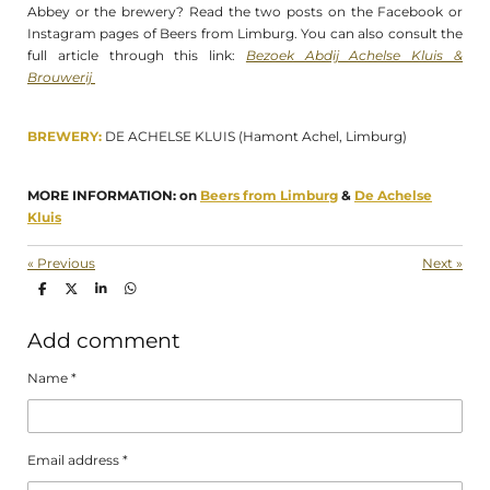
Abbey or the brewery? Read the two posts on the Facebook or
Instagram pages of Beers from Limburg. You can also consult the
full article through this
link:
Bezoek Abdij Achelse Kluis &
Brouwerij
BREWERY:
DE ACHELSE KLUIS (Hamont Achel, Limburg)
MORE INFORMATION: on
Beers from Limburg
&
De Achelse
Kluis
«
Previous
Next
»
S
S
S
S
h
h
h
h
a
a
a
a
r
r
r
r
Add comment
e
e
e
e
Name *
Email address *