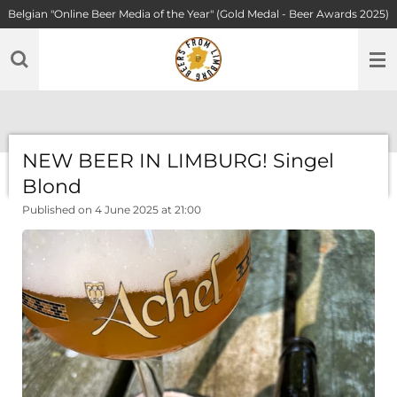
Belgian "Online Beer Media of the Year" (Gold Medal - Beer Awards 2025)
Skip
to
main
content
NEW BEER IN LIMBURG! Singel
Blond
Published on 4 June 2025 at 21:00