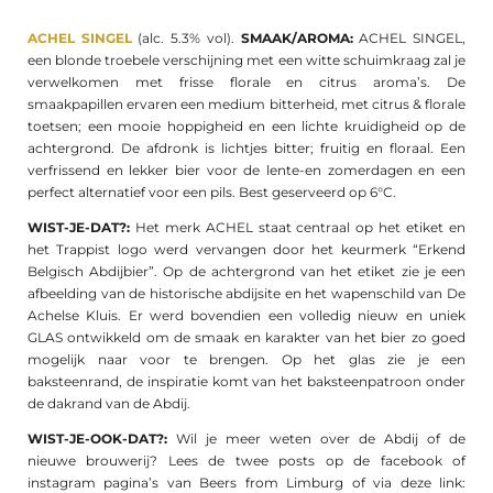
ACHEL SINGEL
(alc. 5.3% vol).
SMAAK/AROMA:
ACHEL SINGEL,
een blonde troebele verschijning met een witte schuimkraag zal je
verwelkomen met frisse florale en citrus aroma’s. De
smaakpapillen ervaren een medium bitterheid, met citrus & florale
toetsen; een mooie hoppigheid en een lichte kruidigheid op de
achtergrond. De afdronk is lichtjes bitter; fruitig en floraal. Een
verfrissend en lekker bier voor de lente-en zomerdagen en een
perfect alternatief voor een pils. Best geserveerd op 6°C.
WIST-JE-DAT?:
Het merk ACHEL staat centraal op het etiket en
het Trappist logo werd vervangen door het keurmerk “Erkend
Belgisch Abdijbier”. Op de achtergrond van het etiket zie je een
afbeelding van de historische abdijsite en het wapenschild van De
Achelse Kluis. Er werd bovendien een volledig nieuw en uniek
GLAS ontwikkeld om de smaak en karakter van het bier zo goed
mogelijk naar voor te brengen. Op het glas zie je een
baksteenrand, de inspiratie komt van het baksteenpatroon onder
de dakrand van de Abdij.
WIST-JE-OOK-DAT?:
Wil je meer weten over de Abdij of de
nieuwe brouwerij? Lees de twee posts op de facebook of
instagram pagina’s van Beers from Limburg of
via deze link: