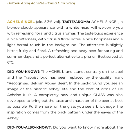
Bezoek Abdij Achelse Kluis & Brouwerij
ACHEL SINGEL
(alc. 5.3% vol).
TASTE/AROMA:
ACHEL SINGEL, a
blonde cloudy appearance with a white head will welcome you
with refreshing floral and citrus aromas. The taste buds experience
a nice bitterness, with citrus & floral notes; a nice hoppiness and a
light herbal touch in the background. The aftertaste is slightly
bitter; fruity and floral. A refreshing and tasty beer for spring and
summer days and a perfect alternative to a pilsner. Best served at
6°C.
DID-YOU-KNOW?:
The ACHEL brand stands centrally on the label
and the Trappist logo has been replaced by the quality mark
“Recognised Belgian Abbey Beer”. In the background you see an
image of the historic abbey site and the coat of arms of De
Achelse Kluis. A completely new and unique GLASS was also
developed to bring out the taste and character of the beer as best
as possible. Furthermore, on the glass you see a brick edge, the
inspiration comes from the brick pattern under the eaves of the
Abbey.
DID-YOU-ALSO-KNOW?:
Do you want to know more about the