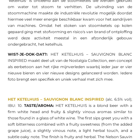
"ketelhuis" is ontleend aan de stoomketels die werden gebruikt
om water tot stoom te verhitten. De uitvinding van de
stoommachine maakte de industriële revolutie mogelijk doordat
hiermee veel meer energie beschikbaar kwam voor het aandrijven
van machines. Omdat het stoken van stoomketels op kolen
gepaard ging met stofvorming en risico's van brand of ontploffing
werd deze activiteit meestal in een afzonderlijk gebouw
ondergebracht, het ketelhuis.
WIST-JE-OOK-DAT?:
HET KETELHUIS – SAUVIGNON BLANC
INSPIRED maakt deel uit van de Nostalgia Collection, een concept
als eerbetoon aan het rijke mijnverleden waarbij ieder jaar er vier
nieuwe bieren en vier nieuwe designs gelanceerd worden. Iedere
foto brengt een specifiek en uniek verhaal met zich mee.
HET KETELHUIS – SAUVIGNON BLANC INSPIRED
(alc. 6.5% vol);
IBU: 10.
TASTE/AROMA:
HET KETELHUIS is a blond beer with a
firm white head and fruity & slightly vinous aromas similar to
those found in a glass of white wine. The first sips greet you with a
soft bitterness combined with a fruity sweetness (from the added
grape juice), a slightly vinous note, a light herbal touch, and a
subtle oaky note. The finish is fruity and herbal. The Nelson Sauvin