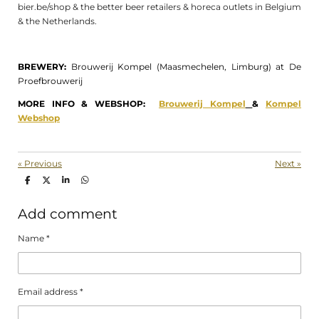
bier.be/shop & the better beer retailers & horeca outlets in Belgium
& the Netherlands.
BREWERY:
Brouwerij Kompel (Maasmechelen, Limburg) at De
Proefbrouwerij
MORE INFO & WEBSHOP:
Brouwerij Kompel
&
Kompel
Webshop
«
Previous
Next
»
S
S
S
S
h
h
h
h
a
a
a
a
r
r
r
r
Add comment
e
e
e
e
Name *
Email address *