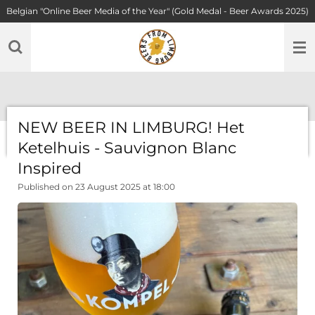
Belgian "Online Beer Media of the Year" (Gold Medal - Beer Awards 2025)
Skip
to
main
content
NEW BEER IN LIMBURG! Het
Ketelhuis - Sauvignon Blanc
Inspired
Published on 23 August 2025 at 18:00