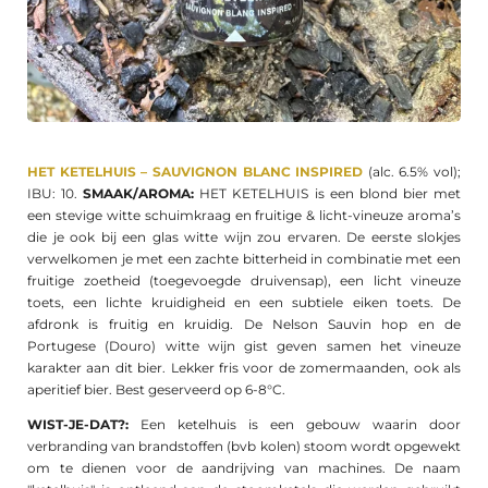
HET KETELHUIS – SAUVIGNON BLANC INSPIRED
(alc. 6.5% vol);
IBU: 10.
SMAAK/AROMA:
HET KETELHUIS is een blond bier met
een stevige witte schuimkraag en fruitige & licht-vineuze aroma’s
die je ook bij een glas witte wijn zou ervaren. De eerste slokjes
verwelkomen je met een zachte bitterheid in combinatie met een
fruitige zoetheid (toegevoegde druivensap), een licht vineuze
toets, een lichte kruidigheid en een subtiele eiken toets. De
afdronk is fruitig en kruidig. De Nelson Sauvin hop en de
Portugese (Douro) witte wijn gist geven samen het vineuze
karakter aan dit bier. Lekker fris voor de zomermaanden, ook als
aperitief bier. Best geserveerd op 6-8°C.
WIST-JE-DAT?:
Een ketelhuis is een gebouw waarin door
verbranding van brandstoffen (bvb kolen) stoom wordt opgewekt
om te dienen voor de aandrijving van machines. De naam