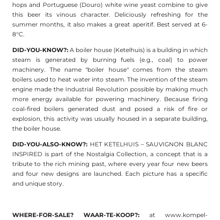
hops and Portuguese (Douro) white wine yeast combine to give
this beer its vinous character. Deliciously refreshing for the
summer months, it also makes a great aperitif. Best served at 6-
8°C.
DID-YOU-KNOW?:
A boiler house (Ketelhuis) is a building in which
steam is generated by burning fuels (e.g., coal) to power
machinery. The name "boiler house" comes from the steam
boilers used to heat water into steam. The invention of the steam
engine made the Industrial Revolution possible by making much
more energy available for powering machinery. Because firing
coal-fired boilers generated dust and posed a risk of fire or
explosion, this activity was usually housed in a separate building,
the boiler house.
DID-YOU-ALSO-KNOW?:
HET KETELHUIS – SAUVIGNON BLANC
INSPIRED is part of the Nostalgia Collection, a concept that is a
tribute to the rich mining past, where every year four new beers
and four new designs are launched. Each picture has a specific
and unique story.
WHERE-FOR-SALE? WAAR-TE-KOOP?:
at www.kompel-